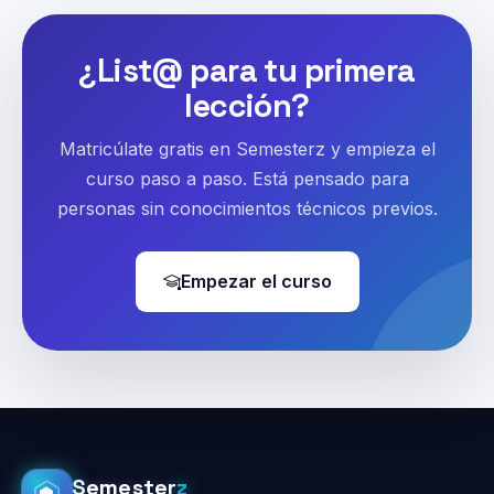
¿List@ para tu primera
lección?
Matricúlate gratis en Semesterz y empieza el
curso paso a paso. Está pensado para
personas sin conocimientos técnicos previos.
Empezar el curso
Semester
z