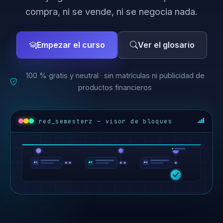
compra, ni se vende, ni se negocia nada.
Empezar el curso
Ver el glosario
100 % gratis y neutral · sin matrículas ni publicidad de
productos financieros
red_semesterz — visor de bloques
#1
#2
#3