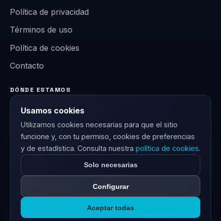
Política de privacidad
Términos de uso
Política de cookies
Contacto
DÓNDE ESTAMOS
Carrer de la Diputació 238, 08007 Barcelona,
Usamos cookies
España
Utilizamos cookies necesarias para que el sitio
hola@semesterz.com
funcione y, con tu permiso, cookies de preferencias
y de estadística. Consulta nuestra
política de cookies
.
+34 910 783 456
Solo necesarias
Configurar
© 2026 Semesterz. Contenido con fines educativos e
Aceptar todas
informativos.
Privacidad
Términos
Cookies